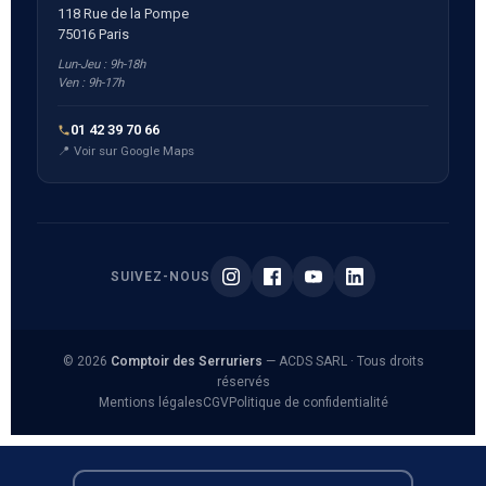
118 Rue de la Pompe
75016 Paris
Lun-Jeu : 9h-18h
Ven : 9h-17h
01 42 39 70 66
📍 Voir sur Google Maps
SUIVEZ-NOUS
© 2026
Comptoir des Serruriers
— ACDS SARL · Tous droits
réservés
Mentions légales
CGV
Politique de confidentialité