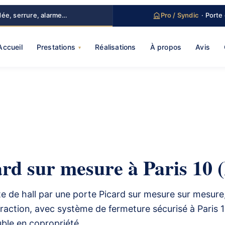
dée, serrure, alarme…
Pro / Syndic
· Porte
Accueil
Prestations
Réalisations
À propos
Avis
ard sur mesure à Paris 10 (
 de hall par une porte Picard sur mesure sur mesure
ffraction, avec système de fermeture sécurisé à Paris 1
uble en copropriété.