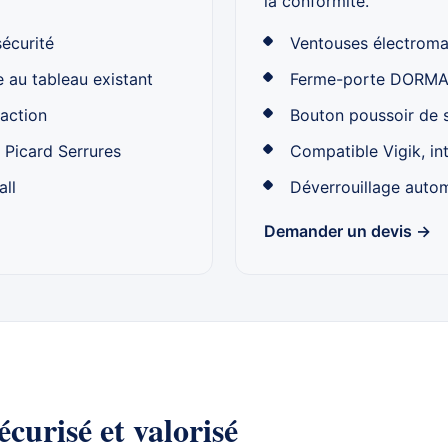
la conformité.
sécurité
Ventouses électroma
 au tableau existant
Ferme-porte DORMA
raction
Bouton poussoir de s
 Picard Serrures
Compatible Vigik, in
all
Déverrouillage auto
Demander un devis →
curisé et valorisé