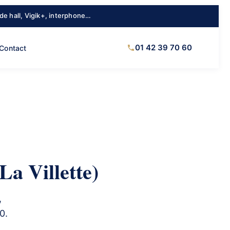
 de hall, Vigik+, interphone…
01 42 39 70 60
Contact
La Villette)
,
0.