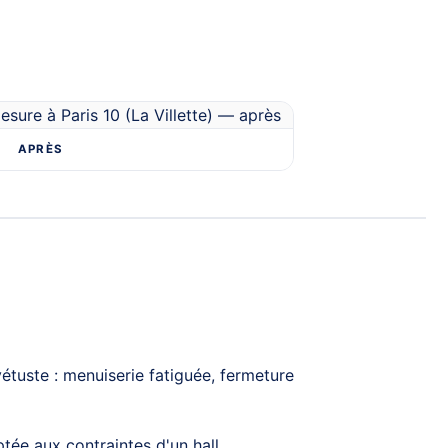
APRÈS
étuste : menuiserie fatiguée, fermeture
tée aux contraintes d'un hall