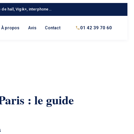
 de hall, Vigik+, interphone…
01 42 39 70 60
À propos
Avis
Contact
aris : le guide
s