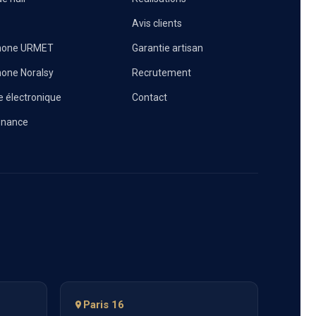
Avis clients
phone URMET
Garantie artisan
hone Noralsy
Recrutement
e électronique
Contact
enance
Paris 16