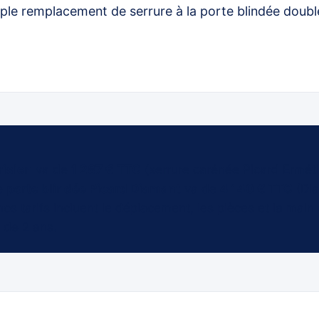
ple remplacement de serrure à la porte blindée doubl
risien
va de
1 287 € TTC
(serrure carénée Picard Erméti
ne
porte blindée Picard Diamant
va de
4 140 € TTC
(Dia
s tarifs incluent le déplacement, les pièces et la main
 de 2 ans.