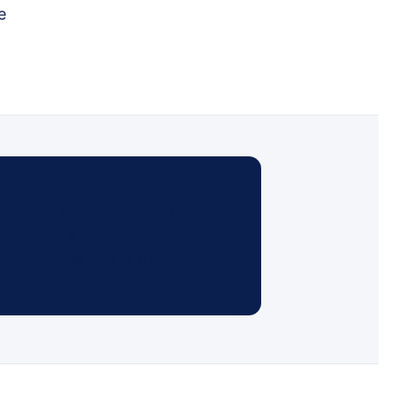
e
s seule) à
4 996 € TTC
(Super
mant 10) à
8 450 € TTC
 d'œuvre ; la TVA à 10 %