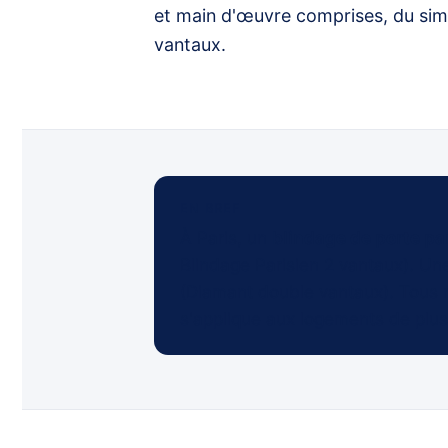
et main d'œuvre comprises, du sim
vantaux.
EN BREF
À Paris, un
blindage de porte pa
Blindage Parisien 2 vantaux). U
(Diamant double vantaux). Tous no
s'applique aux logements de plus