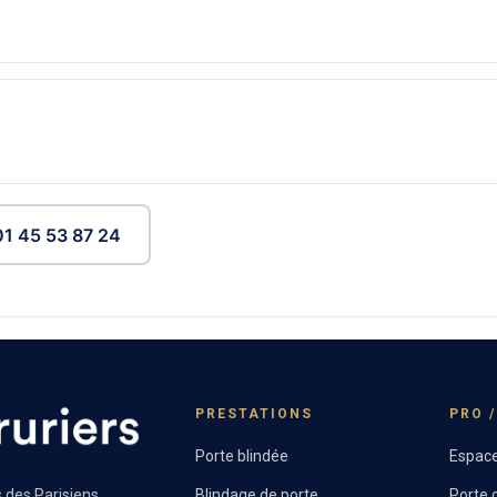
→
01 45 53 87 24
PRESTATIONS
PRO 
Porte blindée
Espace
 des Parisiens.
Blindage de porte
Porte d