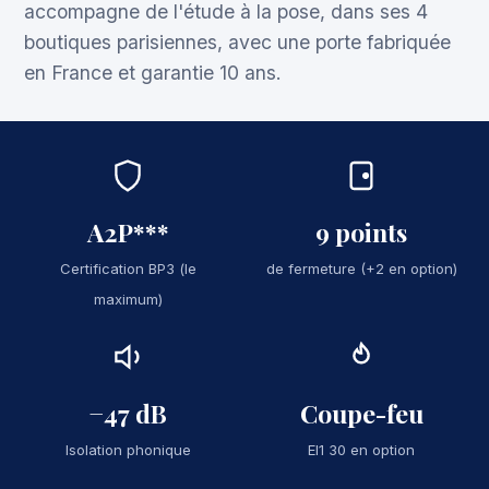
accompagne de l'étude à la pose, dans ses 4
boutiques parisiennes, avec une porte fabriquée
en France et garantie 10 ans.
A2P***
9 points
Certification BP3 (le
de fermeture (+2 en option)
maximum)
−47 dB
Coupe-feu
Isolation phonique
EI1 30 en option