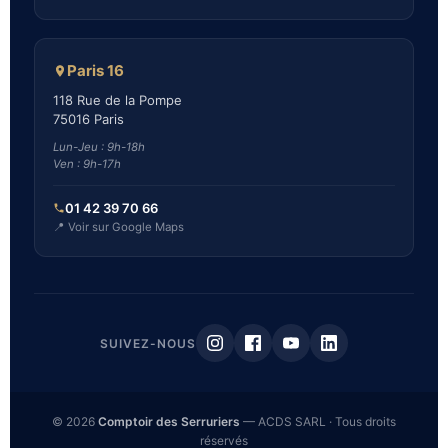
Paris 16
118 Rue de la Pompe
75016 Paris
Lun-Jeu : 9h-18h
Ven : 9h-17h
01 42 39 70 66
📍 Voir sur Google Maps
SUIVEZ-NOUS
© 2026
Comptoir des Serruriers
— ACDS SARL · Tous droits
réservés